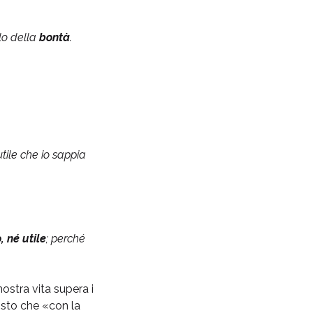
lo della
bontà
.
 utile che io sappia
, né utile
; perché
ostra vita supera i
isto che «con la