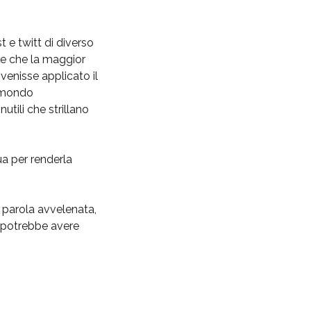
t e twitt di diverso
te che la maggior
 venisse applicato il
e mondo
utili che strillano
ua per renderla
 parola avvelenata,
he potrebbe avere