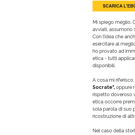
Mi spiego meglio. C
avviati, assumono sf
Con l’idea che anch
esercitare al meglio
ho provato ad imm
etica - tutti applic
disponibili.
A cosa mi riferisco
Socrate",
oppure ne
rispetto doveroso v
etica occorre prem
sola parola di suo
ricostruzione di altr
Nel caso della stor