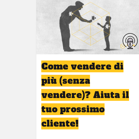
Come vendere di
più (senza
vendere)? Aiuta il
tuo prossimo
cliente!