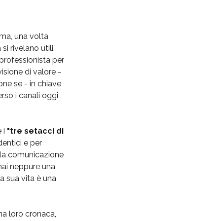
 ma, una volta
i rivelano utili.
professionista per
isione di valore -
e se - in chiave
erso i canali oggi
 i
"tre setacci di
entici e per
ella comunicazione
mai neppure una
a sua vita è una
na loro cronaca,