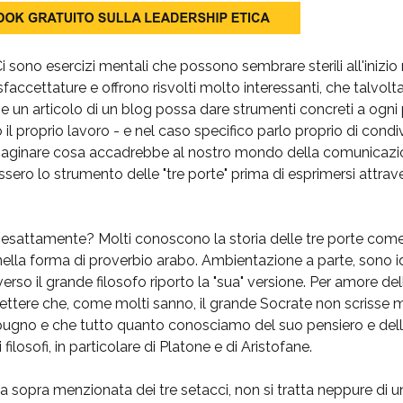
i sono esercizi mentali che possono sembrare sterili all'inizio
accettature e offrono risvolti molto interessanti, che talvolta s
e un articolo di un blog possa dare strumenti concreti a ogni 
 il proprio lavoro - e nel caso specifico parlo proprio di condiv
aginare cosa accadrebbe al nostro mondo della comunicazion
assero lo strumento delle "tre porte" prima di esprimersi attrav
, esattamente? Molti conoscono la storia delle tre porte come
lla forma di proverbio arabo. Ambientazione a parte, sono id
erso il grande filosofo riporto la "sua" versione. Per amore d
ettere che, come molti sanno, il grande Socrate non scrisse 
 pugno e che tutto quanto conosciamo del suo pensiero e dell
i filosofi, in particolare di Platone e di Aristofane.
ia sopra menzionata dei tre setacci, non si tratta neppure di u