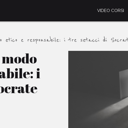
VIDEO CORSI
 etico e responsabile: i tre setacci di Socra
n modo
bile: i
Socrate