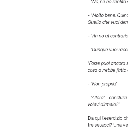
-
“No, ne ho sentito 
- “
Molto bene. Quindi
Quello che vuoi dir
- “
Ah no al contrario
- “Dunque vuoi racc
“Forse puoi ancora s
cosa avrebbe fatto
- “Non proprio.”
- “Allora” - conclus
volevi dirmelo?”
Da qui l'esercizio 
tre setacci? Una ve