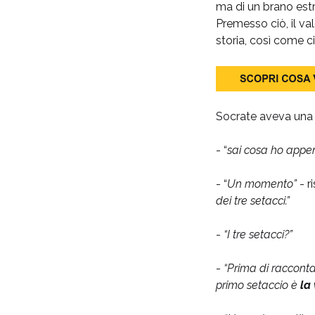
ma di un brano estr
Premesso ciò, il v
storia, così come c
Socrate aveva una 
- “
sai cosa ho appen
- “
Un momento”
- r
dei tre setacci.”
-
“I tre setacci?”
-
“Prima di raccontar
primo setaccio è
la 