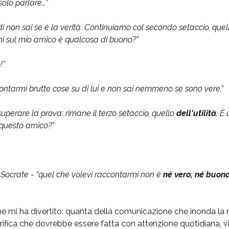
solo parlare…”
 non sai se è la verità.
Continuiamo col secondo setaccio, quel
mi sul mio amico è qualcosa di buono?”
!”
ontarmi brutte cose su di lui e non sai nemmeno se sono vere.“
uperare la prova: rimane il terzo setaccio, quello
dell'utilità
. È
 questo amico?”
e Socrate - “quel che volevi raccontarmi non è
né vero, né buono
che mi ha divertito: quanta della comunicazione che inonda la n
rifica che dovrebbe essere fatta con attenzione quotidiana, v