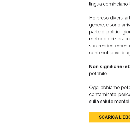
lingua cominciano t
Ho preso diversi art
genere, e sono arr
parte di politici, g
metodo dei setacci 
sorprendentemente d
contenuti privi di o
Non significhere
potabile.
Oggi abbiamo poten
contaminata, perico
sulla salute mental