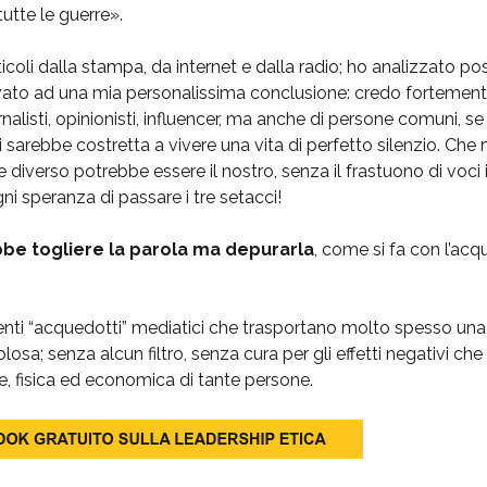
utte le guerre».
icoli dalla stampa, da internet e dalla radio; ho analizzato pos
ivato ad una mia personalissima conclusione: credo fortemen
iornalisti, opinionisti, influencer, ma anche di persone comuni, se
sarebbe costretta a vivere una vita di perfetto silenzio. Ch
iverso potrebbe essere il nostro, senza il frastuono di voci in
gni speranza di passare i tre setacci!
bbe togliere la parola ma depurarla
, come si fa con l’acq
ti “acquedotti” mediatici che trasportano molto spesso una
losa; senza alcun filtro, senza cura per gli effetti negativi c
e, fisica ed economica di tante persone.