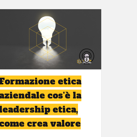
Formazione etica
aziendale cos'è la
leadership etica,
come crea valore