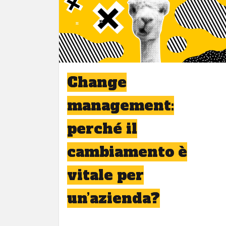
Change
management:
perché il
cambiamento è
vitale per
un’azienda?