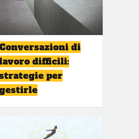
Conversazioni di
lavoro difficili:
strategie per
gestirle