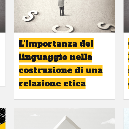
L'importanza del
linguaggio nella
costruzione di una
relazione etica