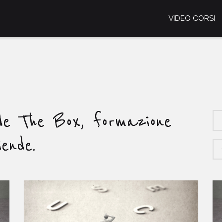
VIDEO CORSI
ide The Box, formazione
ende.