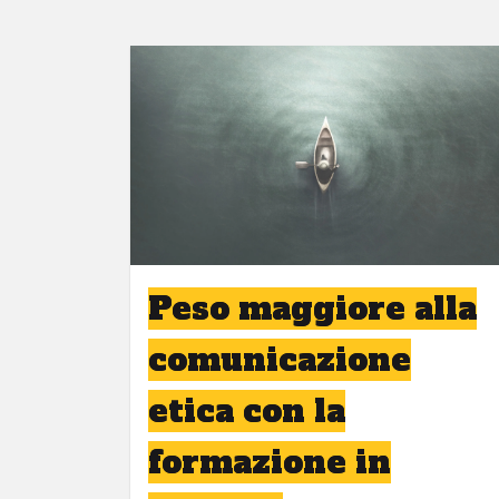
Peso maggiore alla
comunicazione
etica con la
formazione in