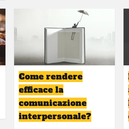
Come rendere
efficace la
comunicazione
interpersonale?