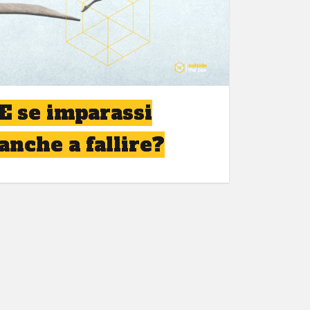
E se imparassi
anche a fallire?