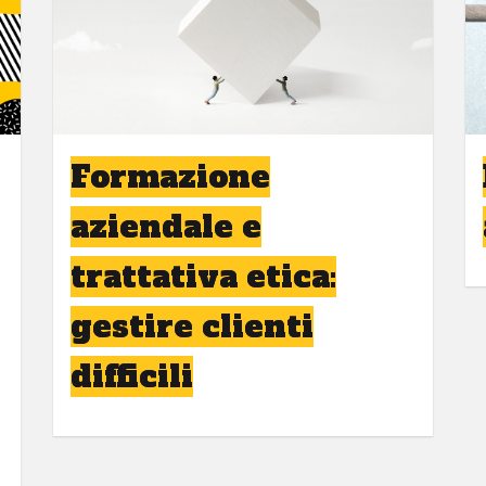
Formazione
aziendale e
trattativa etica:
gestire clienti
difficili